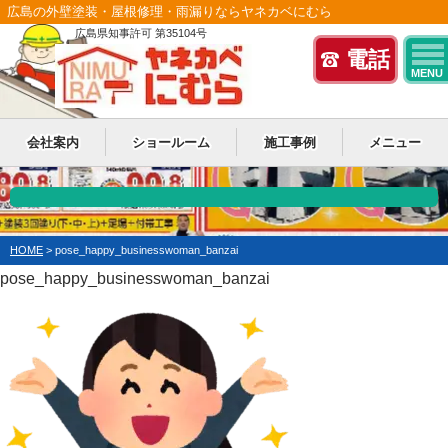
広島の外壁塗装・屋根修理・雨漏りならヤネカベにむら
広島県知事許可 第35104号
電話
MENU
会社案内
ショールーム
施工事例
メニュー
HOME
>
pose_happy_businesswoman_banzai
pose_happy_businesswoman_banzai