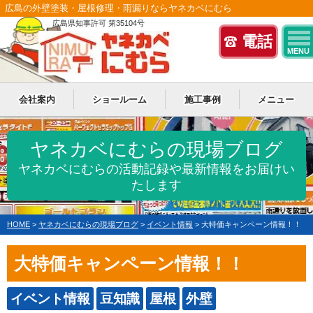
広島の外壁塗装・屋根修理・雨漏りならヤネカベにむら
広島県知事許可 第35104号
電話
MENU
会社案内
ショールーム
施工事例
メニュー
ヤネカベにむらの現場ブログ
ヤネカベにむらの活動記録や最新情報をお届けい
たします
HOME
>
ヤネカベにむらの現場ブログ
>
イベント情報
>
大特価キャンペーン情報！！
大特価キャンペーン情報！！
イベント情報
豆知識
屋根
外壁