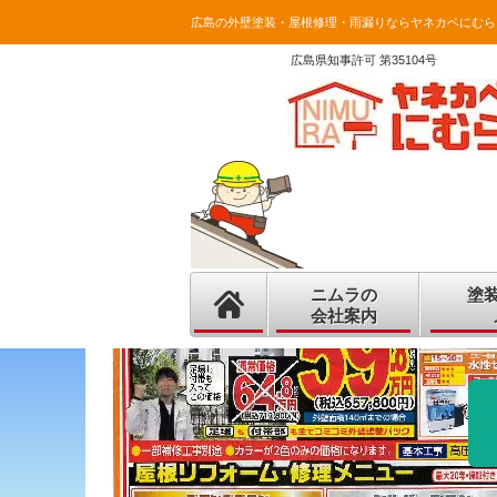
広島の外壁塗装・屋根修理・雨漏りならヤネカベにむら
広島県知事許可 第35104号
ニムラの
塗
会社案内