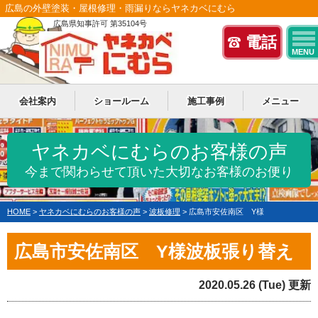
広島の外壁塗装・屋根修理・雨漏りならヤネカベにむら
広島県知事許可 第35104号
電話
MENU
会社案内
ショールーム
施工事例
メニュー
ヤネカベにむらのお客様の声
今まで関わらせて頂いた大切なお客様のお便り
HOME
>
ヤネカベにむらのお客様の声
>
波板修理
>
広島市安佐南区 Y様
広島市安佐南区 Y様波板張り替え
2020.05.26 (Tue) 更新