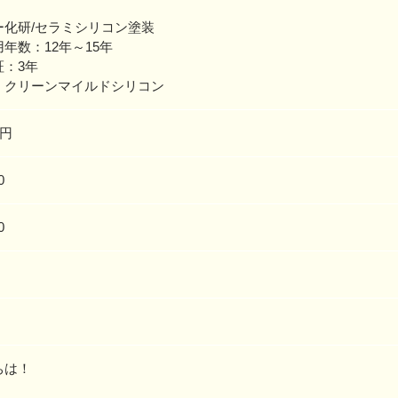
】
ー化研/セラミシリコン塗装
年数：12年～15年
証：3年
：クリーンマイルドシリコン
万円
0
0
月
ちは！