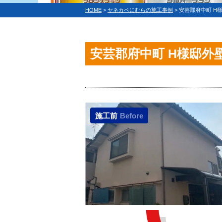
HOME
>
ヤネカベにむらの施工事例
>
安芸郡府中町 H
安芸郡府中町 H様邸外
施工前
Before