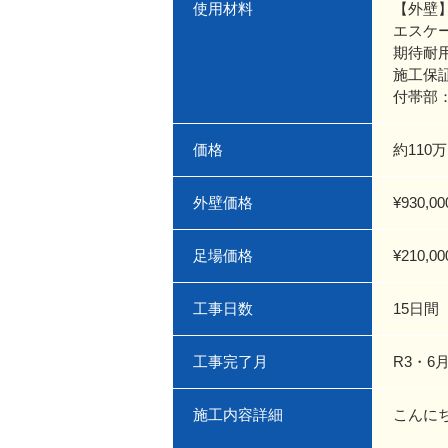
使用材料
【外壁
エスケ
期待耐用
施工保
付帯部
価格
約110
外壁価格
¥930,00
足場価格
¥210,00
工事日数
15日間
工事完了月
R3・6
施工内容詳細
こんに