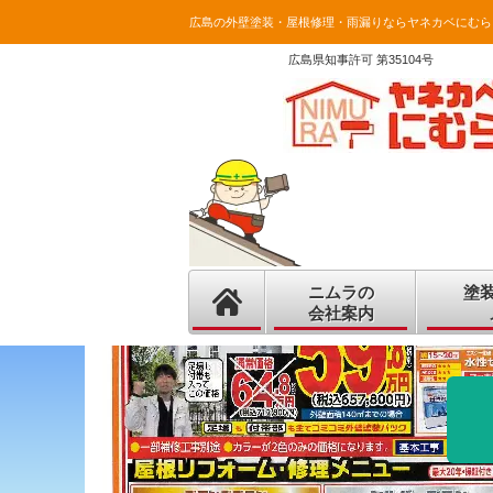
広島の外壁塗装・屋根修理・雨漏りならヤネカベにむら
広島県知事許可 第35104号
ニムラの
塗
会社案内