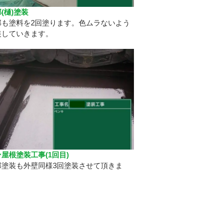
(樋)塗装
部も塗料を2回塗ります。色ムラないよう
装していきます。
屋根塗装工事(1回目)
部塗装も外壁同様3回塗装させて頂きま
！