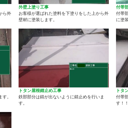
外壁上塗り工事
付帯部
から外
お客様が選ばれた塗料を下塗りをした上から外
付帯
壁材に塗装します。
に塗
トタン屋根錆止め工事
トタン
ます。
鉄部部分は錆が出ないように錆止めを行いま
付帯
す。
す！