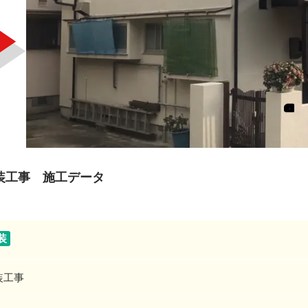
装工事 施工データ
装
装工事