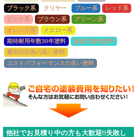
ブラック系
クリヤー
ブルー系
レッド系
ピンク系
ブラウン系
グリーン系
オレンジ系
イエロー系
期待耐用年数30年塗料
超低汚染性塗料
費用対効果の高い塗料
コストパフォーマンスの良い塗料
他社でお見積り中の方も大歓迎!!失敗し