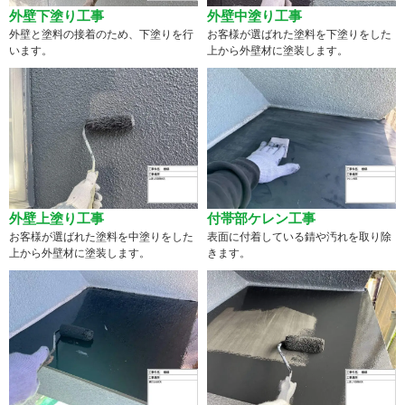
外壁下塗り工事
外壁中塗り工事
外壁と塗料の接着のため、下塗りを行
お客様が選ばれた塗料を下塗りをした
います。
上から外壁材に塗装します。
外壁上塗り工事
付帯部ケレン工事
お客様が選ばれた塗料を中塗りをした
表面に付着している錆や汚れを取り除
上から外壁材に塗装します。
きます。