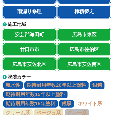
雨漏り修理
棟積替え
施工地域
安芸郡海田町
広島市東区
廿日市市
広島市佐伯区
広島市安佐北区
広島市安佐南区
塗装カラー
親水性
期待耐用年数20年以上塗料
銀鱗
期待耐用年数15年以上塗料
期待耐用年数15年塗料
銀黒
ホワイト系
クリーム系
ベージュ系
グレー系