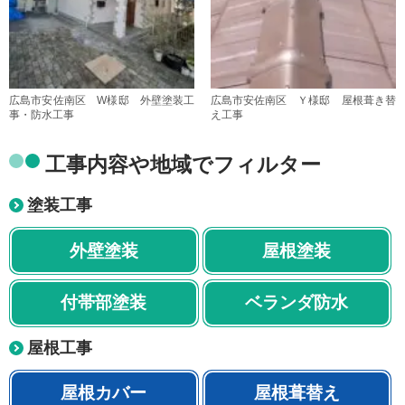
広島市安佐南区 W様邸 外壁塗装工
広島市安佐南区 Ｙ様邸 屋根葺き替
事・防水工事
え工事
工事内容や地域でフィルター
塗装工事
外壁塗装
屋根塗装
付帯部塗装
ベランダ防水
屋根工事
屋根カバー
屋根葺替え