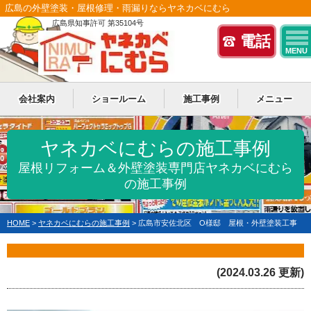
広島の外壁塗装・屋根修理・雨漏りならヤネカベにむら
広島県知事許可 第35104号
電話
MENU
会社案内
ショールーム
施工事例
メニュー
ヤネカベにむらの施工事例
屋根リフォーム＆外壁塗装専門店ヤネカベにむら
の施工事例
HOME
>
ヤネカベにむらの施工事例
>
広島市安佐北区 O様邸 屋根・外壁塗装工事
(2024.03.26 更新)