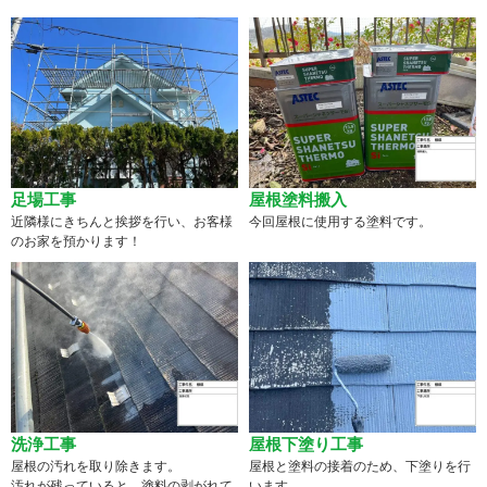
足場工事
屋根塗料搬入
近隣様にきちんと挨拶を行い、お客様
今回屋根に使用する塗料です。
のお家を預かります！
洗浄工事
屋根下塗り工事
屋根の汚れを取り除きます。
屋根と塗料の接着のため、下塗りを行
汚れが残っていると、塗料の剥がれて
います。