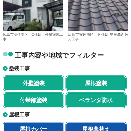
広島市安佐南区 O様邸 外壁塗装工
広島市安佐南区 Ｋ様邸 屋根葺き替
事
え工事
工事内容や地域でフィルター
塗装工事
外壁塗装
屋根塗装
付帯部塗装
ベランダ防水
屋根工事
屋根カバー
屋根葺替え