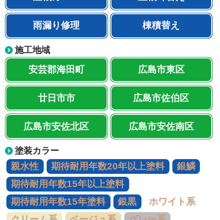
雨漏り修理
棟積替え
施工地域
安芸郡海田町
広島市東区
廿日市市
広島市佐伯区
広島市安佐北区
広島市安佐南区
塗装カラー
親水性
期待耐用年数20年以上塗料
銀鱗
期待耐用年数15年以上塗料
期待耐用年数15年塗料
銀黒
ホワイト系
クリーム系
ベージュ系
グレー系