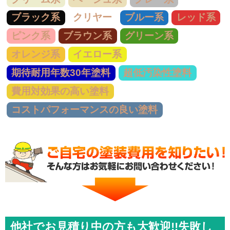
ブラック系
クリヤー
ブルー系
レッド系
ピンク系
ブラウン系
グリーン系
オレンジ系
イエロー系
期待耐用年数30年塗料
超低汚染性塗料
費用対効果の高い塗料
コストパフォーマンスの良い塗料
他社でお見積り中の方も大歓迎!!失敗し