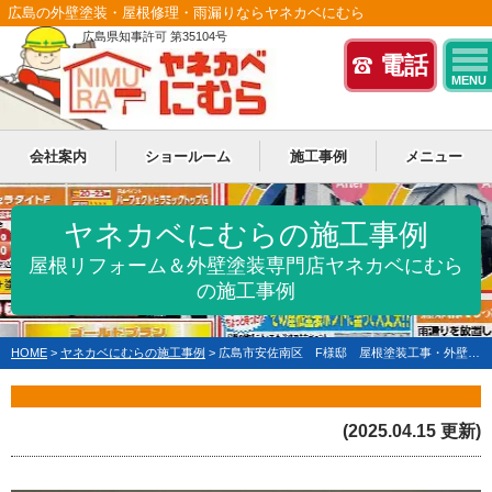
広島の外壁塗装・屋根修理・雨漏りならヤネカベにむら
広島県知事許可 第35104号
電話
MENU
会社案内
ショールーム
施工事例
メニュー
ヤネカベにむらの施工事例
屋根リフォーム＆外壁塗装専門店ヤネカベにむら
の施工事例
HOME
>
ヤネカベにむらの施工事例
>
広島市安佐南区 F様邸 屋根塗装工事・外壁塗装工事
(2025.04.15 更新)