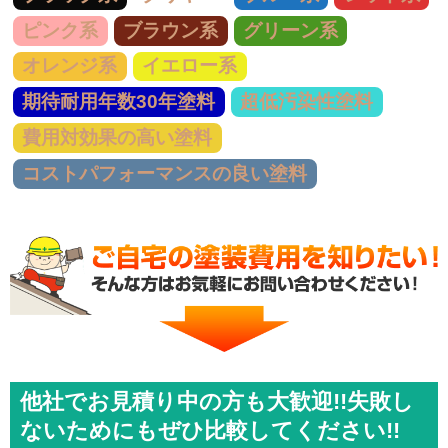
ピンク系
ブラウン系
グリーン系
オレンジ系
イエロー系
期待耐用年数30年塗料
超低汚染性塗料
費用対効果の高い塗料
コストパフォーマンスの良い塗料
他社でお見積り中の方も大歓迎!!失敗し
ないためにもぜひ比較してください!!