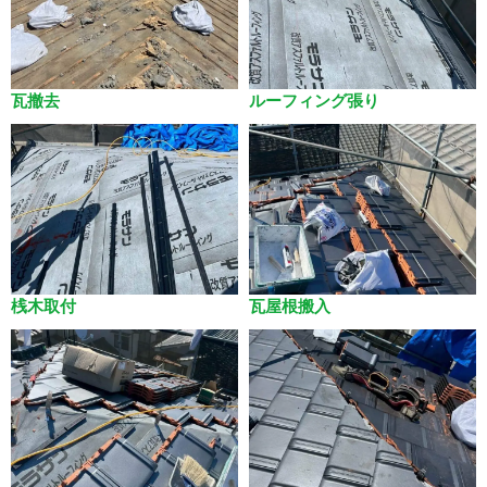
瓦撤去
ルーフィング張り
桟木取付
瓦屋根搬入