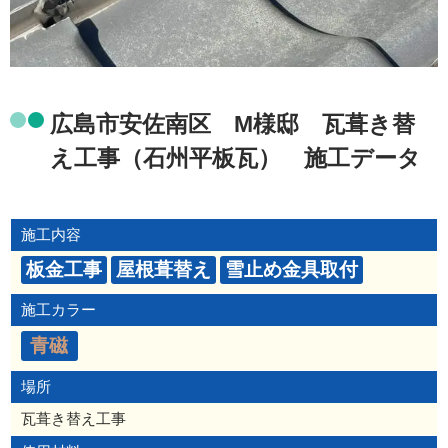
広島市安佐南区 M様邸 瓦葺き替
え工事（石州平板瓦） 施工データ
施工内容
板金工事
屋根葺替え
雪止め金具取付
施工カラー
青磁
場所
瓦葺き替え工事