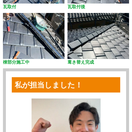
瓦取付
瓦取付後
棟部分施工中
葺き替え完成
私が担当しました！