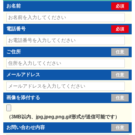
お名前
必須
電話番号
必須
ご住所
任意
メールアドレス
任意
画像を添付する
任意
（3MB以内、jpg,jpeg,png,gif形式が送信可能です）
お問い合わせ内容
任意