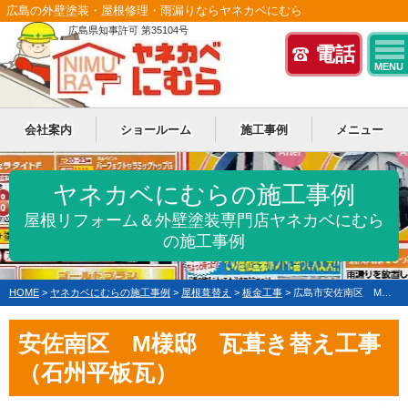
広島の外壁塗装・屋根修理・雨漏りならヤネカベにむら
広島県知事許可 第35104号
電話
MENU
会社案内
ショールーム
施工事例
メニュー
ヤネカベにむらの施工事例
屋根リフォーム＆外壁塗装専門店ヤネカベにむら
の施工事例
HOME
>
ヤネカベにむらの施工事例
>
屋根葺替え
>
板金工事
>
広島市安佐南区 M様邸 瓦葺き替え工事（石州平板瓦）
安佐南区 M様邸 瓦葺き替え工事
（石州平板瓦）