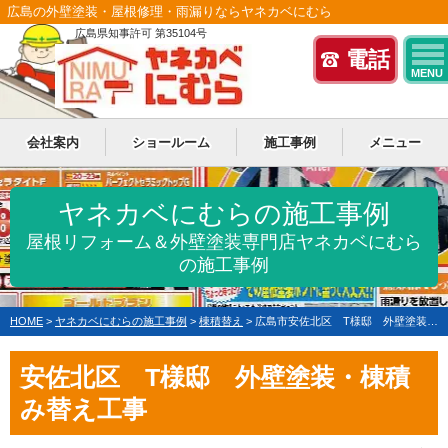
広島の外壁塗装・屋根修理・雨漏りならヤネカベにむら
広島県知事許可 第35104号
電話
MENU
会社案内
ショールーム
施工事例
メニュー
ヤネカベにむらの施工事例
屋根リフォーム＆外壁塗装専門店ヤネカベにむら
の施工事例
HOME
>
ヤネカベにむらの施工事例
>
棟積替え
>
広島市安佐北区 T様邸 外壁塗装・棟積み替え工事
安佐北区 T様邸 外壁塗装・棟積
み替え工事