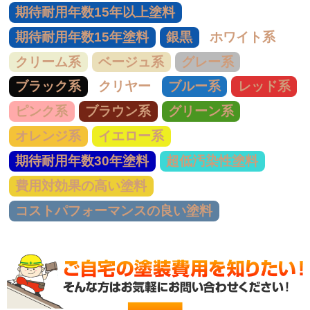
期待耐用年数15年以上塗料
期待耐用年数15年塗料
銀黒
ホワイト系
クリーム系
ベージュ系
グレー系
ブラック系
クリヤー
ブルー系
レッド系
ピンク系
ブラウン系
グリーン系
オレンジ系
イエロー系
期待耐用年数30年塗料
超低汚染性塗料
費用対効果の高い塗料
コストパフォーマンスの良い塗料