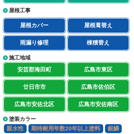
屋根工事
屋根カバー
屋根葺替え
雨漏り修理
棟積替え
施工地域
安芸郡海田町
広島市東区
廿日市市
広島市佐伯区
広島市安佐北区
広島市安佐南区
塗装カラー
親水性
期待耐用年数20年以上塗料
銀鱗