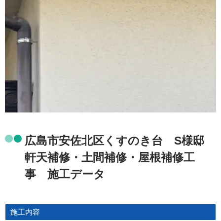
広島市安佐北区くすのき台 S様邸
軒天補修・土間補修・屋根補修工
事 施工データ
施工内容