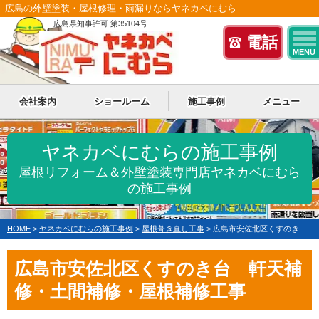
広島の外壁塗装・屋根修理・雨漏りならヤネカベにむら
広島県知事許可 第35104号
電話
MENU
会社案内
ショールーム
施工事例
メニュー
ヤネカベにむらの施工事例
屋根リフォーム＆外壁塗装専門店ヤネカベにむら
の施工事例
HOME
>
ヤネカベにむらの施工事例
>
屋根葺き直し工事
>
広島市安佐北区くすのき台 S様邸 軒天補修・土間補修・屋根補修工事
広島市安佐北区くすのき台 軒天補
修・土間補修・屋根補修工事