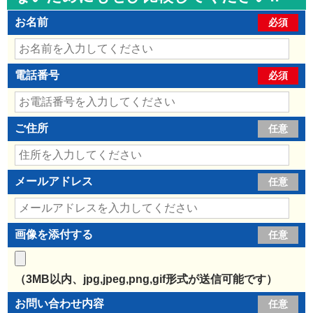
お名前
必須
電話番号
必須
ご住所
任意
メールアドレス
任意
画像を添付する
任意
（3MB以内、jpg,jpeg,png,gif形式が送信可能です）
お問い合わせ内容
任意