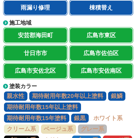
雨漏り修理
棟積替え
施工地域
安芸郡海田町
広島市東区
廿日市市
広島市佐伯区
広島市安佐北区
広島市安佐南区
塗装カラー
親水性
期待耐用年数20年以上塗料
銀鱗
期待耐用年数15年以上塗料
期待耐用年数15年塗料
銀黒
ホワイト系
クリーム系
ベージュ系
グレー系