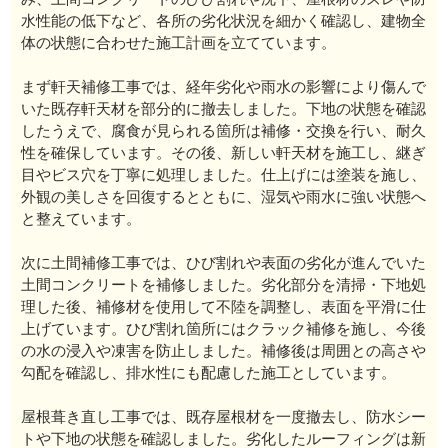
水性能の低下など、各所の劣化状況を細かく確認し、建物全
体の状態に合わせた施工計画を立てています。
まず軒天補修工事では、経年劣化や雨水の影響により傷んで
いた既存軒天材を部分的に撤去しました。下地の状態を確認
したうえで、腐食が見られる箇所は補修・交換を行い、耐久
性を確保しています。その後、新しい軒天材を施工し、継ぎ
目やビス穴を丁寧に処理しました。仕上げには塗装を施し、
外観の美しさを回復するとともに、湿気や雨水に強い状態へ
と整えています。
次に土間補修工事では、ひび割れや表面の劣化が進んでいた
土間コンクリートを補修しました。劣化部分を清掃・下地処
理した後、補修材を使用して不陸を調整し、表面を平滑に仕
上げています。ひび割れ箇所にはクラック補修を施し、今後
の水の浸入や凍害を防止しました。補修後は周囲との高さや
勾配を確認し、排水性にも配慮した施工としています。
屋根葺き直し工事では、既存屋根材を一度撤去し、防水シー
トや下地の状態を確認しました。劣化したルーフィングは新