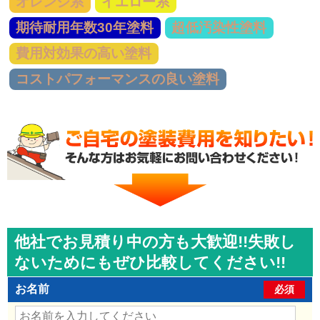
オレンジ系
イエロー系
期待耐用年数30年塗料
超低汚染性塗料
費用対効果の高い塗料
コストパフォーマンスの良い塗料
他社でお見積り中の方も大歓迎!!失敗し
ないためにもぜひ比較してください!!
お名前
必須