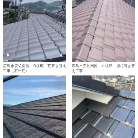
広島市安佐南区 O様邸 瓦葺き替え
広島市安佐南区 Ｓ様邸 屋根葺き替
工事（石州瓦）
え工事