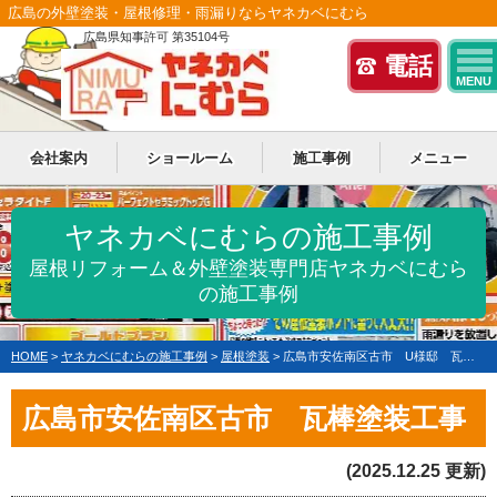
広島の外壁塗装・屋根修理・雨漏りならヤネカベにむら
広島県知事許可 第35104号
電話
MENU
会社案内
ショールーム
施工事例
メニュー
ヤネカベにむらの施工事例
屋根リフォーム＆外壁塗装専門店ヤネカベにむら
の施工事例
HOME
>
ヤネカベにむらの施工事例
>
屋根塗装
>
広島市安佐南区古市 U様邸 瓦棒塗装工事
広島市安佐南区古市 瓦棒塗装工事
(2025.12.25 更新)