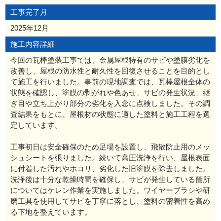
工事完了月
2025年12月
施工内容詳細
今回の瓦棒塗装工事では、金属屋根特有のサビや塗膜劣化を
改善し、屋根の防水性と耐久性を回復させることを目的とし
て施工を行いました。事前の現地調査では、瓦棒屋根全体の
状態を確認し、塗膜の剥がれや色あせ、サビの発生状況、継
ぎ目や立ち上がり部分の劣化を入念に点検しました。その調
査結果をもとに、屋根材の状態に適した塗料と施工工程を選
定しています。
工事初日は安全確保のため足場を設置し、飛散防止用のメッ
シュシートを張りました。続いて高圧洗浄を行い、屋根表面
に付着した汚れやホコリ、劣化した旧塗膜を除去しました。
洗浄後は十分な乾燥時間を確保し、サビが発生している箇所
についてはケレン作業を実施しました。ワイヤーブラシや研
磨工具を使用してサビを丁寧に落とし、塗料の密着性を高め
る下地を整えています。