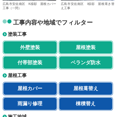
広島市安佐南区 K様邸 屋根カバー
広島市安佐南区 I様邸 屋根葺き替
工事（一閃）
え工事
工事内容や地域でフィルター
塗装工事
外壁塗装
屋根塗装
付帯部塗装
ベランダ防水
屋根工事
屋根カバー
屋根葺替え
雨漏り修理
棟積替え
施工地域