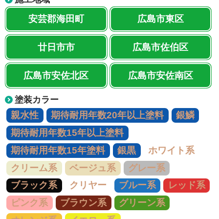
安芸郡海田町
広島市東区
廿日市市
広島市佐伯区
広島市安佐北区
広島市安佐南区
塗装カラー
親水性
期待耐用年数20年以上塗料
銀鱗
期待耐用年数15年以上塗料
期待耐用年数15年塗料
銀黒
ホワイト系
クリーム系
ベージュ系
グレー系
ブラック系
クリヤー
ブルー系
レッド系
ピンク系
ブラウン系
グリーン系