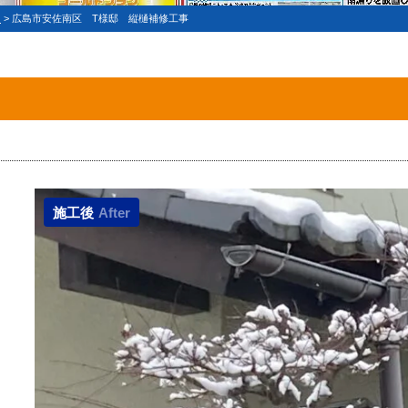
え
>
広島市安佐南区 T様邸 縦樋補修工事
施工後
After