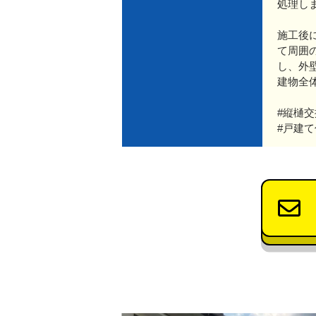
処理し
施工後
て周囲
し、外
建物全
#縦樋交
#戸建