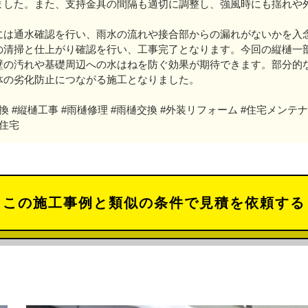
ました。また、支持金具の間隔も適切に調整し、強風時にも揺れや
には通水確認を行い、雨水の流れや接合部からの漏れがないかを入
の清掃と仕上がり確認を行い、工事完了となります。今回の縦樋一
壁の汚れや基礎周辺への水はねを防ぐ効果が期待できます。部分的
体の劣化防止につながる施工となりました。
換 #縦樋工事 #雨樋修理 #雨樋交換 #外装リフォーム #住宅メンテナ
て住宅
この施工事例と類似の条件で見積を依頼する