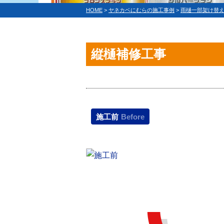
HOME
>
ヤネカベにむらの施工事例
>
雨樋一部架け替
縦樋補修工事
施工前
Before