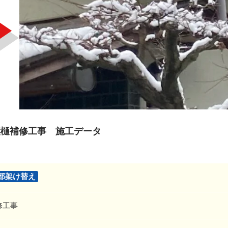
縦樋補修工事 施工データ
部架け替え
修工事