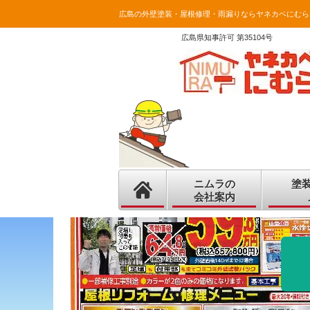
広島の外壁塗装・屋根修理・雨漏りならヤネカベにむら
広島県知事許可 第35104号
ニムラの
塗
会社案内