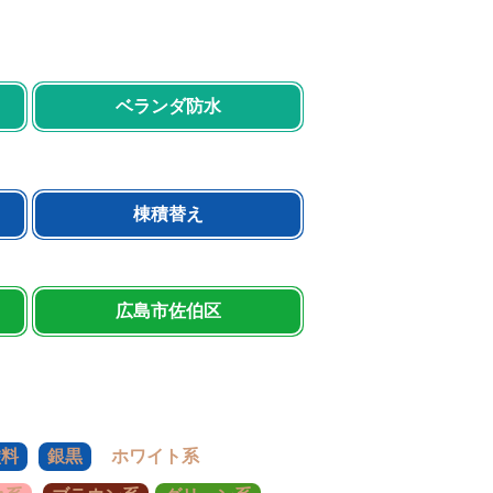
ベランダ防水
棟積替え
広島市佐伯区
塗料
銀黒
ホワイト系