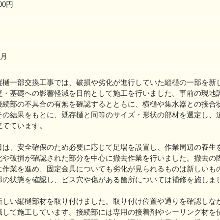
00円
1月
縦樋一部交換工事では、破損や劣化が進行していた縦樋の一部を新
壁・基礎への影響軽減を目的として施工を行いました。事前の現地
接続部の不具合の有無を確認するとともに、横樋や集水器との接合
その結果をもとに、既存樋と同等のサイズ・形状の部材を選定し、
立てています。
日は、安全確保のため必要に応じて足場を設置し、作業周辺の養生
化や破損が確認された部分を中心に撤去作業を行いました。撤去の
に作業を進め、固定金具についても劣化が見られるものは新しいも
部の状態を確認し、ビス穴や傷がある箇所については補修を施しま
新しい縦樋部材を取り付けました。取り付け位置や通りを確認しな
識して施工しています。接続部には専用の接着剤やシーリング材を