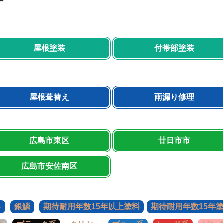
ー
屋根塗装
付帯部塗装
屋根葺替え
雨漏り修理
広島市東区
廿日市市
広島市安佐南区
料
銀鱗
期待耐用年数15年以上塗料
期待耐用年数15年