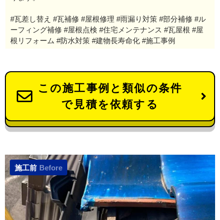
#瓦差し替え #瓦補修 #屋根修理 #雨漏り対策 #部分補修 #ル
ーフィング補修 #屋根点検 #住宅メンテナンス #瓦屋根 #屋
根リフォーム #防水対策 #建物長寿命化 #施工事例
この施工事例と類似の条件
で見積を依頼する
施工前
Before