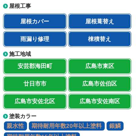
屋根工事
屋根カバー
屋根葺替え
雨漏り修理
棟積替え
施工地域
安芸郡海田町
広島市東区
廿日市市
広島市佐伯区
広島市安佐北区
広島市安佐南区
塗装カラー
親水性
期待耐用年数20年以上塗料
銀鱗