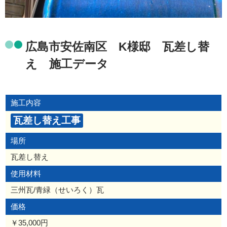
広島市安佐南区 K様邸 瓦差し替
え 施工データ
施工内容
瓦差し替え工事
場所
瓦差し替え
使用材料
三州瓦/青緑（せいろく）瓦
価格
￥35,000円