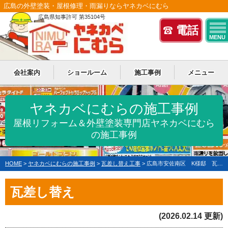
広島の外壁塗装・屋根修理・雨漏りならヤネカベにむら
広島県知事許可 第35104号
電話
MENU
会社案内
ショールーム
施工事例
メニュー
ヤネカベにむらの施工事例
屋根リフォーム＆外壁塗装専門店ヤネカベにむら
の施工事例
HOME
>
ヤネカベにむらの施工事例
>
瓦差し替え工事
>
広島市安佐南区 K様邸 瓦差し替え
瓦差し替え
(2026.02.14 更新)