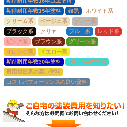
期待耐用年数15年以上塗料
期待耐用年数15年塗料
銀黒
ホワイト系
クリーム系
ベージュ系
グレー系
ブラック系
クリヤー
ブルー系
レッド系
ピンク系
ブラウン系
グリーン系
オレンジ系
イエロー系
期待耐用年数30年塗料
超低汚染性塗料
費用対効果の高い塗料
コストパフォーマンスの良い塗料