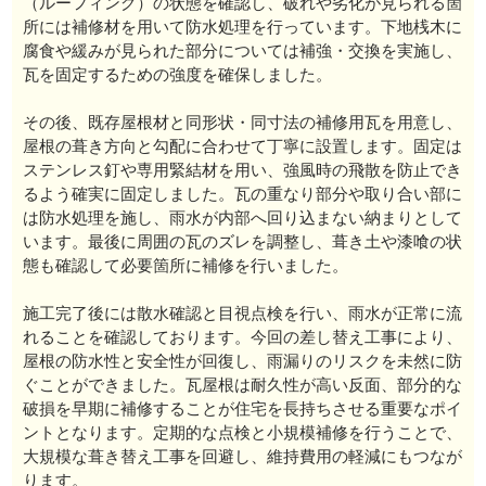
（ルーフィング）の状態を確認し、破れや劣化が見られる箇
所には補修材を用いて防水処理を行っています。下地桟木に
腐食や緩みが見られた部分については補強・交換を実施し、
瓦を固定するための強度を確保しました。
その後、既存屋根材と同形状・同寸法の補修用瓦を用意し、
屋根の葺き方向と勾配に合わせて丁寧に設置します。固定は
ステンレス釘や専用緊結材を用い、強風時の飛散を防止でき
るよう確実に固定しました。瓦の重なり部分や取り合い部に
は防水処理を施し、雨水が内部へ回り込まない納まりとして
います。最後に周囲の瓦のズレを調整し、葺き土や漆喰の状
態も確認して必要箇所に補修を行いました。
施工完了後には散水確認と目視点検を行い、雨水が正常に流
れることを確認しております。今回の差し替え工事により、
屋根の防水性と安全性が回復し、雨漏りのリスクを未然に防
ぐことができました。瓦屋根は耐久性が高い反面、部分的な
破損を早期に補修することが住宅を長持ちさせる重要なポイ
ントとなります。定期的な点検と小規模補修を行うことで、
大規模な葺き替え工事を回避し、維持費用の軽減にもつなが
ります。