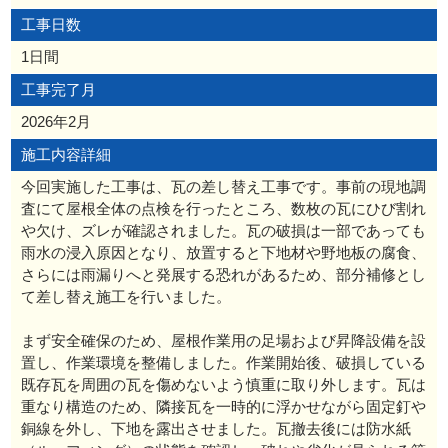
工事日数
1日間
工事完了月
2026年2月
施工内容詳細
今回実施した工事は、瓦の差し替え工事です。事前の現地調
査にて屋根全体の点検を行ったところ、数枚の瓦にひび割れ
や欠け、ズレが確認されました。瓦の破損は一部であっても
雨水の浸入原因となり、放置すると下地材や野地板の腐食、
さらには雨漏りへと発展する恐れがあるため、部分補修とし
て差し替え施工を行いました。
まず安全確保のため、屋根作業用の足場および昇降設備を設
置し、作業環境を整備しました。作業開始後、破損している
既存瓦を周囲の瓦を傷めないよう慎重に取り外します。瓦は
重なり構造のため、隣接瓦を一時的に浮かせながら固定釘や
銅線を外し、下地を露出させました。瓦撤去後には防水紙