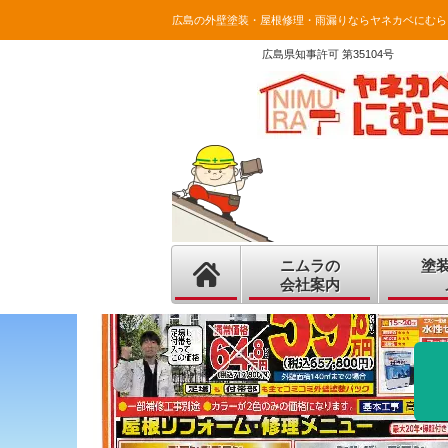
広島の外壁塗装・屋根修理・雨漏りならヤネカベにむら
広島県知事許可 第35104号
ニムラの
塗
会社案内