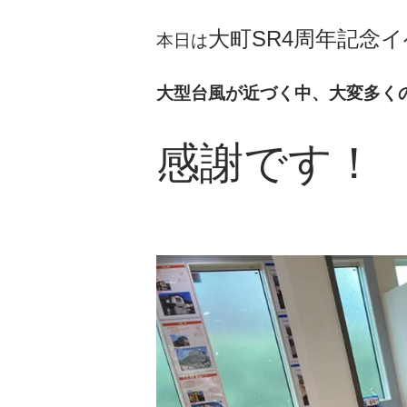
大町SR4周年記念イ
本日は
大型台風が近づく中、大変多く
感謝です！