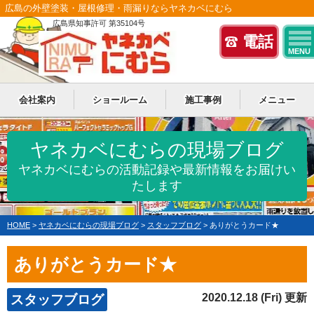
広島の外壁塗装・屋根修理・雨漏りならヤネカベにむら
広島県知事許可 第35104号
電話
MENU
会社案内
ショールーム
施工事例
メニュー
ヤネカベにむらの現場ブログ
ヤネカベにむらの活動記録や最新情報をお届けい
たします
HOME
>
ヤネカベにむらの現場ブログ
>
スタッフブログ
>
ありがとうカード★
ありがとうカード★
2020.12.18 (Fri) 更新
スタッフブログ