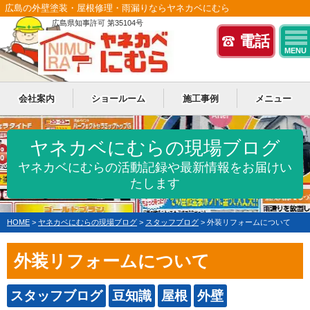
広島の外壁塗装・屋根修理・雨漏りならヤネカベにむら
広島県知事許可 第35104号
電話
MENU
会社案内
ショールーム
施工事例
メニュー
ヤネカベにむらの現場ブログ
ヤネカベにむらの活動記録や最新情報をお届けい
たします
HOME
>
ヤネカベにむらの現場ブログ
>
スタッフブログ
>
外装リフォームについて
外装リフォームについて
スタッフブログ
豆知識
屋根
外壁