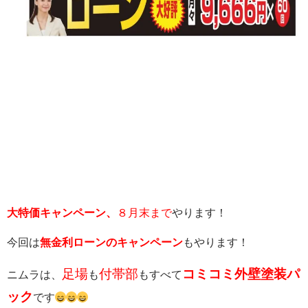
大特価キャンペーン
、
８月末まで
やります！
今回は
無金利ローンのキャンペーン
もやります！
足場
付帯部
コミコミ外壁塗装パ
ニムラは、
も
もすべて
ック
です