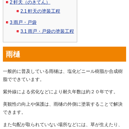
2
軒天（のきてん）
2.1
軒天の塗装工程
3
雨戸・戸袋
3.1
雨戸・戸袋の塗装工程
雨樋
一般的に普及している雨樋は、塩化ビニール樹脂か合成樹
脂でできています。
紫外線による劣化などにより耐久年数は約２０年です。
美観性の向上や保護は、雨樋の外側に塗装することで解決
できます。
また勾配が取られていない場所などには、草が生えたり、