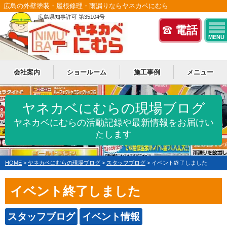
広島の外壁塗装・屋根修理・雨漏りならヤネカベにむら
広島県知事許可 第35104号
電話
MENU
会社案内
ショールーム
施工事例
メニュー
ヤネカベにむらの現場ブログ
ヤネカベにむらの活動記録や最新情報をお届けい
たします
HOME
>
ヤネカベにむらの現場ブログ
>
スタッフブログ
>
イベント終了しました
イベント終了しました
スタッフブログ
イベント情報