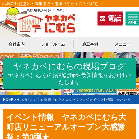
広島の外壁塗装・屋根修理・雨漏りならヤネカベにむら
広島県知事許可 第35104号
電話
MENU
会社案内
ショールーム
施工事例
メニュー
ヤネカベにむらの現場ブログ
ヤネカベにむらの活動記録や最新情報をお届けい
たします
HOME
>
ヤネカベにむらの現場ブログ
>
スタッフブログ
>
イベント情報 ヤネカベにむら大町店リニューアルオープン大感謝祭：第3弾★
イベント情報 ヤネカベにむら大
町店リニューアルオープン大感謝
祭：第3弾★