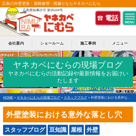
広島の外壁塗装・屋根修理・雨漏りならヤネカベにむら
広島県知事許可 第35104号
電話
MENU
会社案内
ショールーム
施工事例
メニュー
ヤネカベにむらの現場ブログ
ヤネカベにむらの活動記録や最新情報をお届けい
たします
HOME
>
ヤネカベにむらの現場ブログ
>
スタッフブログ
>
外壁塗装における意外な落とし穴
外壁塗装における意外な落とし穴
スタッフブログ
豆知識
屋根
外壁