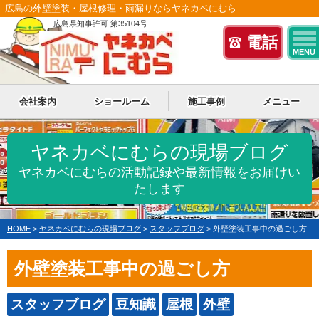
広島の外壁塗装・屋根修理・雨漏りならヤネカベにむら
広島県知事許可 第35104号
電話
MENU
会社案内
ショールーム
施工事例
メニュー
ヤネカベにむらの現場ブログ
ヤネカベにむらの活動記録や最新情報をお届けい
たします
HOME
>
ヤネカベにむらの現場ブログ
>
スタッフブログ
>
外壁塗装工事中の過ごし方
外壁塗装工事中の過ごし方
スタッフブログ
豆知識
屋根
外壁