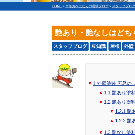
HOME
>
ヤネカベにむらの現場ブログ
>
スタッフブロ
艶あり・艶なしはどち
スタッフブログ
豆知識
屋根
外壁
1
外壁塗装 広島の
1.1
艶あり塗料
1.2
艶あり塗料
1.2.1
艶
1.2.2
艶
1.3
艶なし塗料