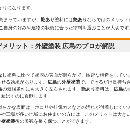
がりになります。
高まっていますが、
艶あり
塗料には
艶あり
ならではのメリット
ご自身の好みや建物の状態に合った塗料を選ぶことが大切です
デメリット：
外壁塗装 広島
のプロが解説
なし
塗料に比べて塗膜の表面が滑らかで、緻密な構造をしてい
らせる効果があります。
広島
の
外壁塗装
で、できるだけ長持ち
島
の気候条件にも大きく左右されます。
艶あり
塗料は、
広島
の
を延ばすのに貢献します。
滑らかな表面は、ホコリや排気ガスなどの汚れが付着しにくい
いや工場が多い地域にお住まいの方には、このメリットは大き
外壁塗装
後の美観を長く保つことができます。