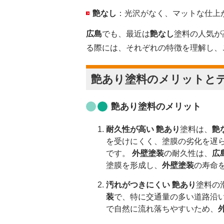
艶なし
：光沢がなく、マットな仕上
広島
でも、最近は
艶なし
塗料の人気が
る際には、それぞれの特徴を理解し、
艶あり
塗料のメリットと
艶あり
塗料のメリット
耐久性が高い
艶あり
塗料は、
艶
を受けにくく、塗膜の劣化を遅
です。
外壁塗装
の耐久性は、
広
塗膜を形成し、
外壁塗装
の寿命
汚れがつきにくい
艶あり
塗料の
装
で、特に交通量の多い道路沿
で自然に流れ落ちやすいため、