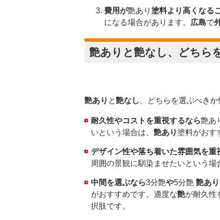
費用が
艶あり
塗料より高くなる
になる場合があります。
広島
で
艶あり
と
艶なし
、どちら
艶あり
と
艶なし
、どちらを選ぶべきか
耐久性やコストを重視するなら
艶あ
いという場合は、
艶あり
塗料がおす
デザイン性や落ち着いた雰囲気を重
周囲の景観に馴染ませたいという場
中間を選ぶなら
3分艶
や
5分艶
艶あり
がおすすめです。適度な
艶
が耐久性
択肢です。