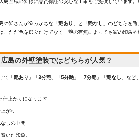
広島
全域の皆様に品質保証の安心な工事をご提供しています。
島
の皆さんが悩みがちな「
艶あり
」と「
艶なし
」のどちらを選
は、ただ色を選ぶだけでなく、
艶
の有無によっても家の印象や
、
広島
の
外壁塗装
ではどちらが人気？
けて「
艶あり
」「
3分艶
」「
5分艶
」「
7分艶
」「
艶なし
」など
た仕上がりになります。
仕上がり。
艶なし
の中間。
ち着いた印象。