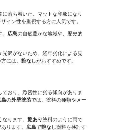
常に落ち着いた、マットな印象になり
デザイン性を重視する方に人気です。
す。
広島
の自然豊かな地域や、歴史的
々光沢がないため、経年劣化による見
い方には、
艶なし
がおすすめです。
しており、緻密性に劣る傾向がありま
広島
の
外壁塗装
では、塗料の種類やメー
。
くなります。
艶あり
塗料のように雨で
があります。
広島
で
艶なし
塗料を検討す