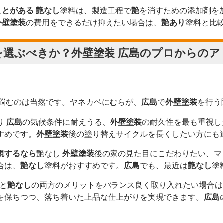
ことがある
艶なし
塗料は、製造工程で
艶
を消すための添加剤を
外壁塗装
の費用をできるだけ抑えたい場合は、
艶あり
塗料と比
を選ぶべきか？
外壁塗装 広島
のプロからのア
悩むのは当然です。ヤネカベにむらが、
広島
で
外壁塗装
を行う
り
広島
の気候条件に耐えうる、
外壁塗装
の耐久性を最も重視し
すめです。
外壁塗装
後の塗り替えサイクルを長くしたい方にも
視するなら
艶なし
外壁塗装
後の家の見た目にこだわりたい、マ
合は、
艶なし
塗料がおすすめです。
広島
でも、最近は
艶なし
塗
と
艶なし
の両方のメリットをバランス良く取り入れたい場合は
を保ちつつ、落ち着いた上品な仕上がりを実現できます。
広島