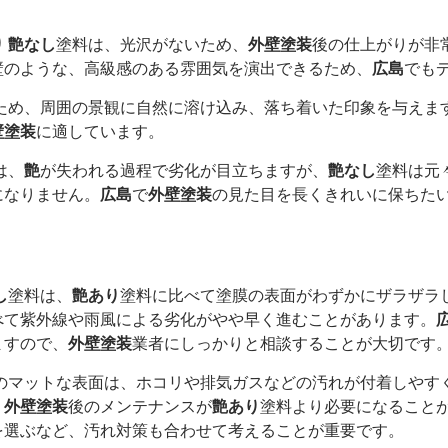
り
艶なし
塗料は、光沢がないため、
外壁塗装
後の仕上がりが非
壁のような、高級感のある雰囲気を演出できるため、
広島
でも
ため、周囲の景観に自然に溶け込み、落ち着いた印象を与えま
壁塗装
に適しています。
は、
艶
が失われる過程で劣化が目立ちますが、
艶なし
塗料は元
になりません。
広島
で
外壁塗装
の見た目を長くきれいに保ちた
し
塗料は、
艶あり
塗料に比べて塗膜の表面がわずかにザラザラ
べて紫外線や雨風による劣化がやや早く進むことがあります。
ますので、
外壁塗装
業者にしっかりと相談することが大切です
のマットな表面は、ホコリや排気ガスなどの汚れが付着しやす
、
外壁塗装
後のメンテナンスが
艶あり
塗料より必要になること
を選ぶなど、汚れ対策も合わせて考えることが重要です。