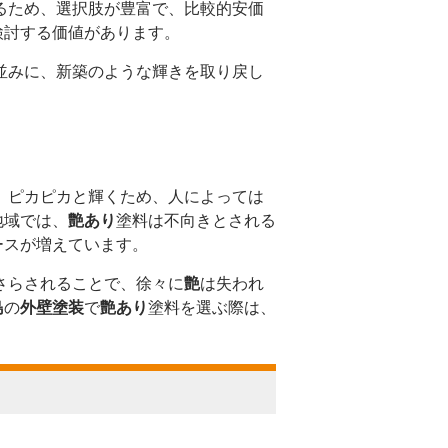
るため、選択肢が豊富で、比較的安価
検討する価値があります。
並みに、新築のような輝きを取り戻し
、ピカピカと輝くため、人によっては
地域では、
艶あり
塗料は不向きとされる
ースが増えています。
さらされることで、徐々に
艶
は失われ
島
の
外壁塗装
で
艶あり
塗料を選ぶ際は、