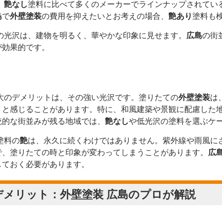
、
艶なし
塗料に比べて多くのメーカーでラインナップされてい
島
で
外壁塗装
の費用を抑えたいとお考えの場合、
艶あり
塗料も
の光沢は、建物を明るく、華やかな印象に見せます。
広島
の街
が効果的です。
大のデメリットは、その強い光沢です。塗りたての
外壁塗装
は
」と感じることがあります。特に、和風建築や景観に配慮した
統的な街並みが残る地域では、
艶なし
や低光沢の塗料を選ぶケ
塗料の
艶
は、永久に続くわけではありません。紫外線や雨風に
で、塗りたての時と印象が変わってしまうことがあります。
広
しておく必要があります。
デメリット：
外壁塗装 広島
のプロが解説