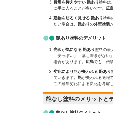
費用を抑えやすい
艶あり
塗料は
に手に入ることが多いです。
広
建物を明るく見せる
艶あり
塗料
たい場合は、
艶あり
の
外壁塗装
艶あり
塗料のデメリット
光沢が気になる
艶あり
塗料の最
「安っぽい」「落ち着きがない
場合があります。
広島
でも、伝
劣化により
艶
が失われる
艶あり
ていきます。
艶
が失われる過程
この経年劣化による変化を考慮
艶なし
塗料のメリットと
艶なし
塗料のメリット