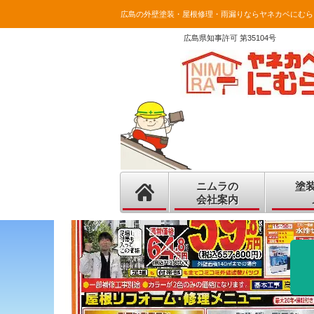
広島の外壁塗装・屋根修理・雨漏りならヤネカベにむら
広島県知事許可 第35104号
ニムラの
塗
会社案内