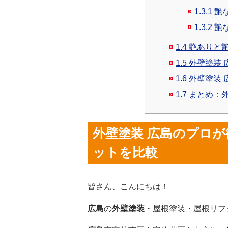
1.3.1
艶
1.3.2
艶
1.4
艶ありと艶
1.5
外壁塗装 
1.6
外壁塗装 
1.7
まとめ：外
外壁塗装 広島
のプロが
ットを比較
皆さん、こんにちは！
広島
の
外壁塗装
・屋根塗装・屋根リフ