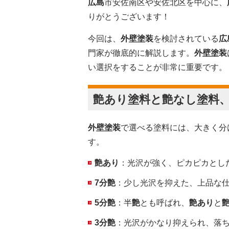
広島
市安佐南区や安佐北区を中心に、
りがとうございます！
今回は、
外壁塗装
を検討されている
広
門家が徹底的に解説します。
外壁塗装
い選択をすることが非常に重要です。
艶あり
塗料と
艶なし
塗料
外壁塗装
で選べる塗料には、大きく分
す。
艶あり
：光沢が強く、ピカピカとし
7分艶
：少し光沢を抑えた、上品な
5分艶
：半
艶
とも呼ばれ、
艶あり
と
3分艶
：光沢がかなり抑えられ、落