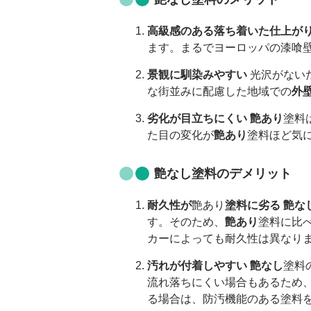
高級感のある落ち着いた仕上が
ます。まるでヨーロッパの漆喰
景観に馴染みやすい
光沢がない
な街並みに配慮した地域での
外
劣化が目立ちにくい
艶あり
塗料
た目の変化が
艶あり
塗料ほど気
艶なし
塗料のデメリット
耐久性が
艶あり
塗料に劣る
艶な
す。そのため、
艶あり
塗料に比
カーによっても耐久性は異なり
汚れが付着しやすい
艶なし
塗料
流れ落ちにくい場合もあるため
る場合は、防汚機能のある塗料