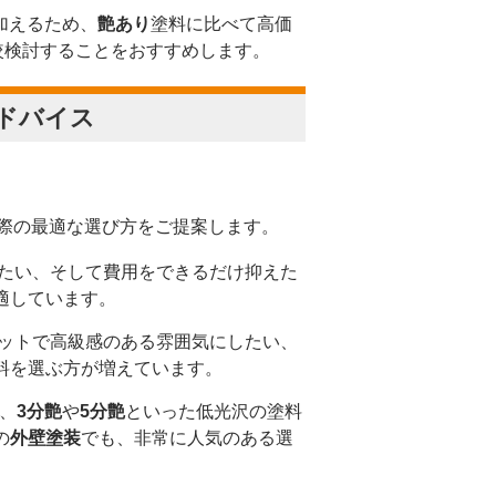
加えるため、
艶あり
塗料に比べて高価
較検討することをおすすめします。
ドバイス
際の最適な選び方をご提案します。
たい、そして費用をできるだけ抑えた
適しています。
ットで高級感のある雰囲気にしたい、
料を選ぶ方が増えています。
、
3分艶
や
5分艶
といった低光沢の塗料
の
外壁塗装
でも、非常に人気のある選