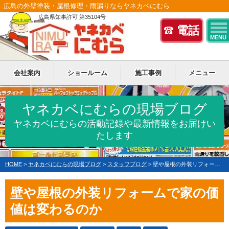
広島の外壁塗装・屋根修理・雨漏りならヤネカベにむら
広島県知事許可 第35104号
電話
MENU
会社案内
ショールーム
施工事例
メニュー
ヤネカベにむらの現場ブログ
ヤネカベにむらの活動記録や最新情報をお届けい
たします
HOME
>
ヤネカベにむらの現場ブログ
>
スタッフブログ
>
壁や屋根の外装リフォームで家の価値は変わるのか
壁や屋根の外装リフォームで家の価
値は変わるのか