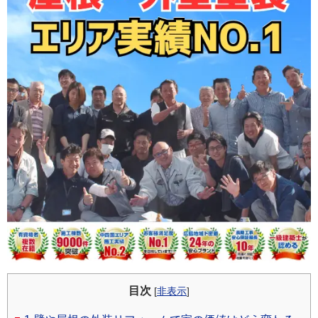
目次
[
非表示
]