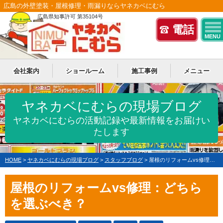
広島の外壁塗装・屋根修理・雨漏りならヤネカベにむら
広島県知事許可 第35104号
電話
MENU
会社案内
ショールーム
施工事例
メニュー
ヤネカベにむらの現場ブログ
ヤネカベにむらの活動記録や最新情報をお届けい
たします
HOME
>
ヤネカベにむらの現場ブログ
>
スタッフブログ
>
屋根のリフォームvs修理：どちらを選ぶべき？
屋根のリフォームvs修理：どちら
を選ぶべき？