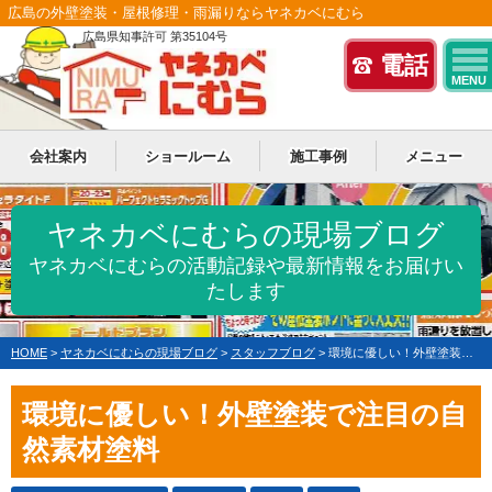
広島の外壁塗装・屋根修理・雨漏りならヤネカベにむら
広島県知事許可 第35104号
電話
MENU
会社案内
ショールーム
施工事例
メニュー
ヤネカベにむらの現場ブログ
ヤネカベにむらの活動記録や最新情報をお届けい
たします
HOME
>
ヤネカベにむらの現場ブログ
>
スタッフブログ
>
環境に優しい！外壁塗装で注目の自然素材塗料
環境に優しい！外壁塗装で注目の自
然素材塗料