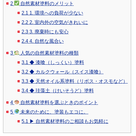
2
自然素材塗料のメリット
2.1
1. 環境への負荷が少ない
2.2
2. 室内外の空気がきれいに
2.3
3. 廃棄時にも安心
2.4
4. 自然な風合い
3
人気の自然素材塗料の種類
3.1
◆ 漆喰（しっくい）塗料
3.2
◆ カルクウォール（スイス漆喰）
3.3
◆ 天然オイル系塗料（リボス・オスモなど）
3.4
◆ 珪藻土（けいそうど）塗料
4
自然素材塗料を選ぶときのポイント
5
未来のために、塗装もエコに。
5.1
▶ 自然素材塗料のご相談もお気軽に