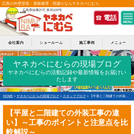
広島の外壁塗装・屋根修理・雨漏りならヤネカベにむら
広島県知事許可 第35104号
電話
MENU
会社案内
ショールーム
施工事例
メニュー
ヤネカベにむらの現場ブログ
ヤネカベにむらの活動記録や最新情報をお届けい
たします
HOME
>
ヤネカベにむらの現場ブログ
>
スタッフブログ
>
【平屋と二階建ての外装工事の違い】～工事のポイントと注意点を比較解説～
【平屋と二階建ての外装工事の違
い】～工事のポイントと注意点を比
較解説～