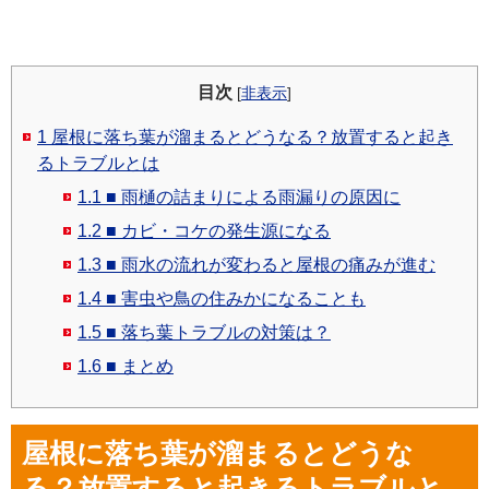
目次
[
非表示
]
1
屋根に落ち葉が溜まるとどうなる？放置すると起き
るトラブルとは
1.1
■ 雨樋の詰まりによる雨漏りの原因に
1.2
■ カビ・コケの発生源になる
1.3
■ 雨水の流れが変わると屋根の痛みが進む
1.4
■ 害虫や鳥の住みかになることも
1.5
■ 落ち葉トラブルの対策は？
1.6
■ まとめ
屋根に落ち葉が溜まるとどうな
る？放置すると起きるトラブルと