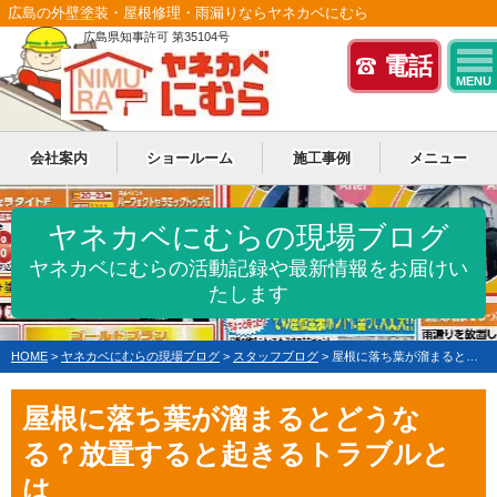
広島の外壁塗装・屋根修理・雨漏りならヤネカベにむら
広島県知事許可 第35104号
電話
MENU
会社案内
ショールーム
施工事例
メニュー
ヤネカベにむらの現場ブログ
ヤネカベにむらの活動記録や最新情報をお届けい
たします
HOME
>
ヤネカベにむらの現場ブログ
>
スタッフブログ
>
屋根に落ち葉が溜まるとどうなる？放置すると起きるトラブルとは
屋根に落ち葉が溜まるとどうな
る？放置すると起きるトラブルと
は