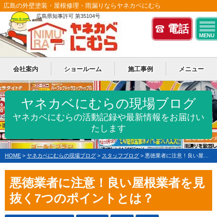
広島の外壁塗装・屋根修理・雨漏りならヤネカベにむら
広島県知事許可 第35104号
電話
MENU
会社案内
ショールーム
施工事例
メニュー
ヤネカベにむらの現場ブログ
ヤネカベにむらの活動記録や最新情報をお届けい
たします
HOME
>
ヤネカベにむらの現場ブログ
>
スタッフブログ
>
悪徳業者に注意！良い屋根業者を見抜く7つのポイントとは？
悪徳業者に注意！良い屋根業者を見
抜く7つのポイントとは？