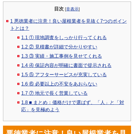
目次
[
非表示
]
1
悪徳業者に注意！良い屋根業者を見抜く7つのポイン
トとは？
1.1
① 現地調査をしっかり行ってくれる
1.2
② 見積書が詳細で分かりやすい
1.3
③ 実績・施工事例を見せてくれる
1.4
④ 保証内容が明確に書面で提示される
1.5
⑤ アフターサービスが充実している
1.6
⑥ 必要以上の不安をあおらない
1.7
⑦ 地元で長く営業している
1.8
■ まとめ：価格だけで選ばず、「人」と「対
応」を見極めよう
悪徳業者に注意！良い屋根業者を見