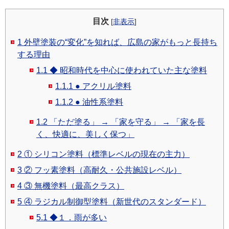
目次
[
非表示
]
1
外壁塗装の“変化”を知れば、広島の家がもっと長持ち
する理由
1.1
◆ 昭和時代を中心に使われていた主な塗料
1.1.1
● アクリル塗料
1.1.2
● 油性系塗料
1.2
「ただ塗る」 → 「家を守る」 → 「家を長
く、快適に、美しく保つ」
2
① シリコン塗料（標準レベルの現在の主力）
3
② フッ素塗料（高耐久・公共施設レベル）
4
③ 無機塗料（最高クラス）
5
④ ラジカル制御型塗料（新世代のスタンダード）
5.1
◆１．雨が多い