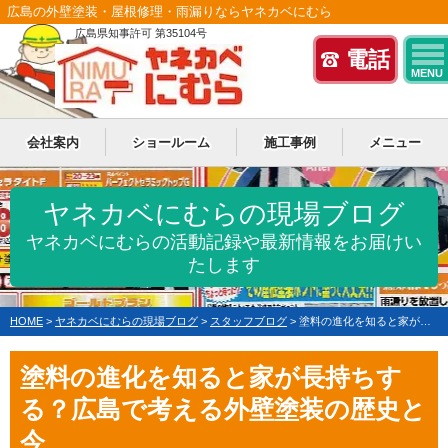
広島の外壁塗装・屋根修理・雨漏りならヤネカベにむら
広島県知事許可 第35104号
電話
MENU
会社案内
ショールーム
施工事例
メニュー
ヤネカベにむらの現場ブログ
ヤネカベにむらの活動記録や最新情報をお届けい
たします
HOME
>
ヤネカベにむらの現場ブログ
>
スタッフブログ
>
塗料の進化を知ると家が長持ちする？広島で考える外壁塗装の歴史と今
塗料の進化を知ると家が長持ちす
る？広島で考える外壁塗装の歴史と
今