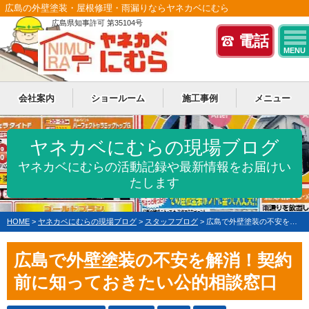
広島の外壁塗装・屋根修理・雨漏りならヤネカベにむら
広島県知事許可 第35104号
電話
MENU
会社案内
ショールーム
施工事例
メニュー
ヤネカベにむらの現場ブログ
ヤネカベにむらの活動記録や最新情報をお届けい
たします
HOME
>
ヤネカベにむらの現場ブログ
>
スタッフブログ
>
広島で外壁塗装の不安を解消！契約前に知っておきたい公的相談窓口
広島で外壁塗装の不安を解消！契約
前に知っておきたい公的相談窓口