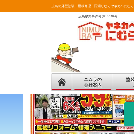
広島の外壁塗装・屋根修理・雨漏りならヤネカベにむら
広島県知事許可 第35104号
ニムラの
塗
会社案内