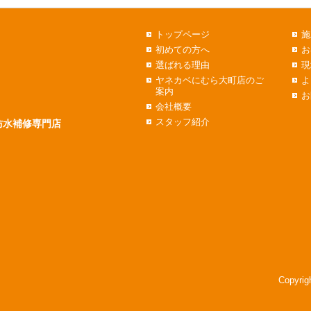
トップページ
施
初めての方へ
お
選ばれる理由
現
ヤネカベにむら大町店のご
よ
案内
お
会社概要
スタッフ紹介
防水補修専門店
Copyri