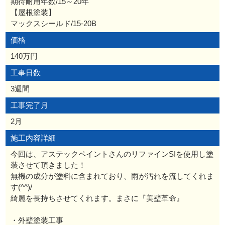
期待耐用年数/15～20年
【屋根塗装】
マックスシールド/15-20B
価格
140万円
工事日数
3週間
工事完了月
2月
施工内容詳細
今回は、アステックペイントさんのリファインSIを使用し塗
装させて頂きました！
無機の成分が塗料に含まれており、雨が汚れを流してくれま
す(^^)/
綺麗を長持ちさせてくれます。まさに『美壁革命』
・外壁塗装工事