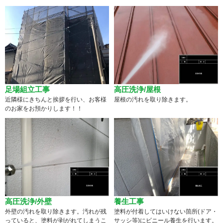
足場組立工事
高圧洗浄/屋根
近隣様にきちんと挨拶を行い、お客様
屋根の汚れを取り除きます。
のお家をお預かりします！！
高圧洗浄/外壁
養生工事
外壁の汚れを取り除きます。汚れが残
塗料が付着してはいけない箇所(ドア・
っていると、塗料が剥がれてしまうこ
サッシ等)にビニール養生を行います。