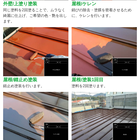
外壁/上塗り塗装
屋根/ケレン
同じ塗料を2回塗ることで、ムラなく
錆びの除去・塗膜を密着させるため
綺麗に仕上げ、ご希望の色・艶を出し
に、ケレンを行います。
ます。
屋根/錆止め塗装
屋根/塗装1回目
錆止め塗装を行います。
塗料を2回塗ります。