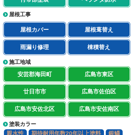
屋根工事
屋根カバー
屋根葺替え
雨漏り修理
棟積替え
施工地域
安芸郡海田町
広島市東区
廿日市市
広島市佐伯区
広島市安佐北区
広島市安佐南区
塗装カラー
親水性
期待耐用年数20年以上塗料
銀鱗