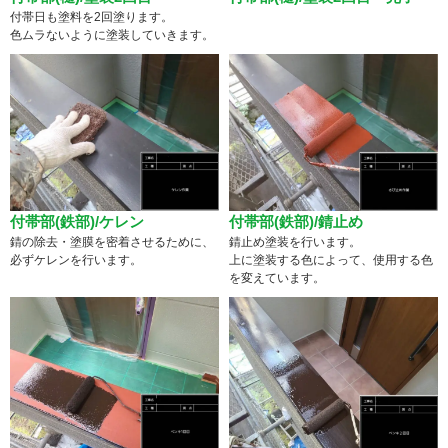
付帯日も塗料を2回塗ります。
色ムラないように塗装していきます。
付帯部(鉄部)/ケレン
付帯部(鉄部)/錆止め
錆の除去・塗膜を密着させるために、
錆止め塗装を行います。
必ずケレンを行います。
上に塗装する色によって、使用する色
を変えています。