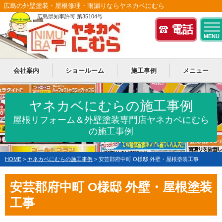
広島の外壁塗装・屋根修理・雨漏りならヤネカベにむら
広島県知事許可 第35104号
電話
MENU
会社案内
ショールーム
施工事例
メニュー
ヤネカベにむらの施工事例
屋根リフォーム＆外壁塗装専門店ヤネカベにむら
の施工事例
HOME
>
ヤネカベにむらの施工事例
>
安芸郡府中町 O様邸 外壁・屋根塗装工事
安芸郡府中町 O様邸 外壁・屋根塗装
工事