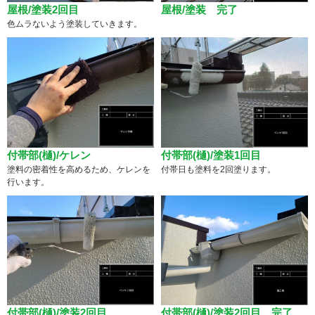
屋根/塗装2回目
屋根/塗装 完了
色ムラないよう塗装していきます。
付帯部(樋)/ケレン
付帯部(樋)/塗装1回目
塗料の密着性を高めるため、ケレンを
付帯日も塗料を2回塗ります。
行います。
付帯部(樋)/塗装2回目
付帯部(樋)/塗装2回目 完了