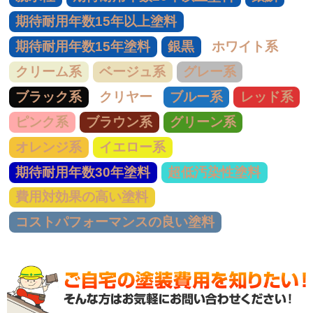
期待耐用年数15年以上塗料
期待耐用年数15年塗料
銀黒
ホワイト系
クリーム系
ベージュ系
グレー系
ブラック系
クリヤー
ブルー系
レッド系
ピンク系
ブラウン系
グリーン系
オレンジ系
イエロー系
期待耐用年数30年塗料
超低汚染性塗料
費用対効果の高い塗料
コストパフォーマンスの良い塗料