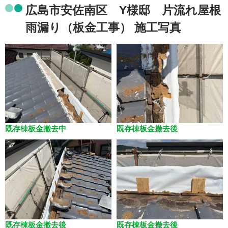
広島市安佐南区 Y様邸 片流れ屋根
雨漏り（板金工事） 施工写真
既存棟板金撤去中
既存棟板金撤去後
既存棟板金撤去後
既存棟板金撤去後