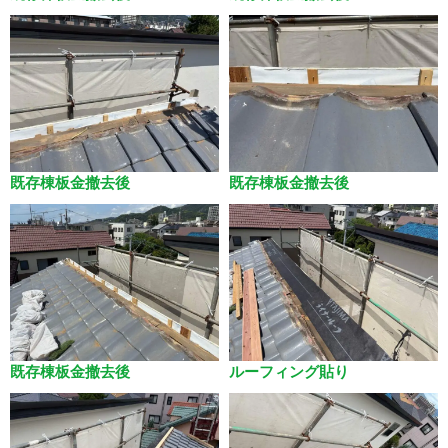
既存棟板金撤去後
既存棟板金撤去後
既存棟板金撤去後
ルーフィング貼り