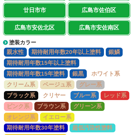
廿日市市
広島市佐伯区
広島市安佐北区
広島市安佐南区
塗装カラー
親水性
期待耐用年数20年以上塗料
銀鱗
期待耐用年数15年以上塗料
期待耐用年数15年塗料
銀黒
ホワイト系
クリーム系
ベージュ系
グレー系
ブラック系
クリヤー
ブルー系
レッド系
ピンク系
ブラウン系
グリーン系
オレンジ系
イエロー系
期待耐用年数30年塗料
超低汚染性塗料