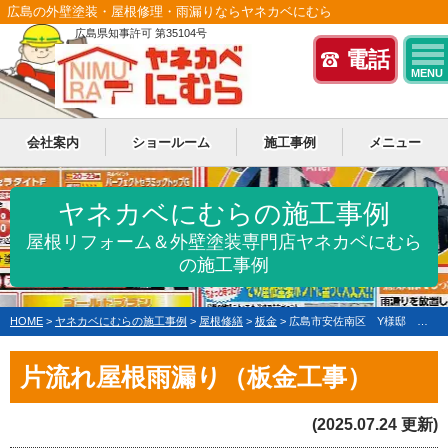
広島の外壁塗装・屋根修理・雨漏りならヤネカベにむら
広島県知事許可 第35104号
電話
MENU
会社案内
ショールーム
施工事例
メニュー
ヤネカベにむらの施工事例
屋根リフォーム＆外壁塗装専門店ヤネカベにむら
の施工事例
HOME
>
ヤネカベにむらの施工事例
>
屋根修繕
>
板金
>
広島市安佐南区 Y様邸 片流れ屋根雨漏り（板金工事）
片流れ屋根雨漏り（板金工事）
(2025.07.24 更新)