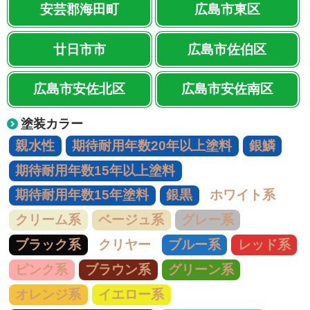
安芸郡海田町
広島市東区
廿日市市
広島市佐伯区
広島市安佐北区
広島市安佐南区
塗装カラー
親水性
期待耐用年数20年以上塗料
銀鱗
期待耐用年数15年以上塗料
期待耐用年数15年塗料
銀黒
ホワイト系
クリーム系
ベージュ系
グレー系
ブラック系
クリヤー
ブルー系
レッド系
ピンク系
ブラウン系
グリーン系
オレンジ系
イエロー系