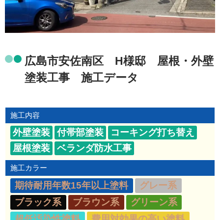
広島市安佐南区 H様邸 屋根・外壁
塗装工事 施工データ
施工内容
外壁塗装
付帯部塗装
コーキング打ち替え
屋根塗装
ベランダ防水工事
施工カラー
期待耐用年数15年以上塗料
グレー系
ブラック系
ブラウン系
グリーン系
超低汚染性塗料
費用対効果の高い塗料