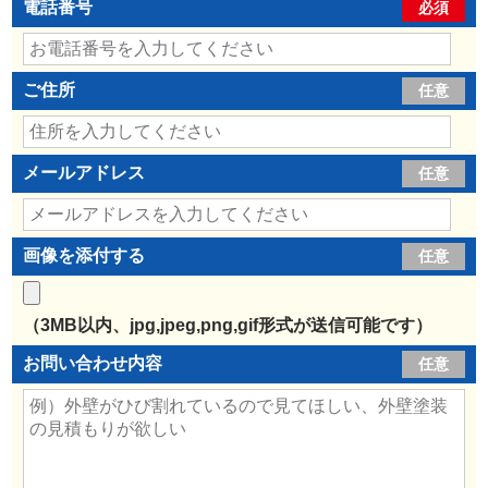
電話番号
必須
ご住所
任意
メールアドレス
任意
画像を添付する
任意
（3MB以内、jpg,jpeg,png,gif形式が送信可能です）
お問い合わせ内容
任意