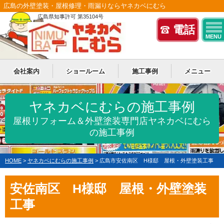
広島の外壁塗装・屋根修理・雨漏りならヤネカベにむら
広島県知事許可 第35104号
電話
MENU
会社案内
ショールーム
施工事例
メニュー
ヤネカベにむらの施工事例
屋根リフォーム＆外壁塗装専門店ヤネカベにむら
の施工事例
HOME
>
ヤネカベにむらの施工事例
>
広島市安佐南区 H様邸 屋根・外壁塗装工事
安佐南区 H様邸 屋根・外壁塗装
工事