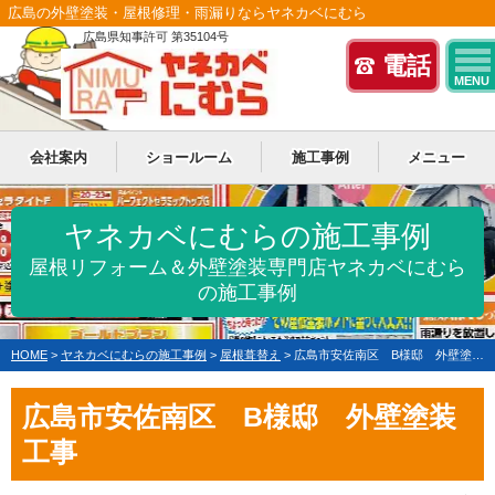
広島の外壁塗装・屋根修理・雨漏りならヤネカベにむら
広島県知事許可 第35104号
電話
MENU
会社案内
ショールーム
施工事例
メニュー
ヤネカベにむらの施工事例
屋根リフォーム＆外壁塗装専門店ヤネカベにむら
の施工事例
HOME
>
ヤネカベにむらの施工事例
>
屋根葺替え
>
広島市安佐南区 B様邸 外壁塗装工事・屋根葺き替え/雨樋架け替え工事
広島市安佐南区 B様邸 外壁塗装
工事