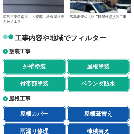
広島市安佐南区 Ｋ様邸 板金屋根葺
広島市安佐北区 T様邸外壁塗装工事
き替え工事
工事内容や地域でフィルター
塗装工事
外壁塗装
屋根塗装
付帯部塗装
ベランダ防水
屋根工事
屋根カバー
屋根葺替え
雨漏り修理
棟積替え