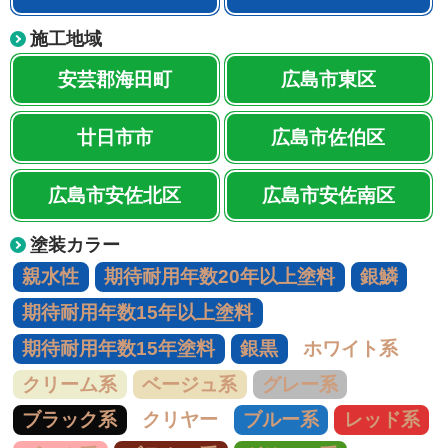
施工地域
安芸郡海田町
広島市東区
廿日市市
広島市佐伯区
広島市安佐北区
広島市安佐南区
塗装カラー
親水性
期待耐用年数20年以上塗料
銀鱗
期待耐用年数15年以上塗料
期待耐用年数15年塗料
銀黒
ホワイト系
クリーム系
ベージュ系
グレー系
ブラック系
クリヤー
ブルー系
レッド系