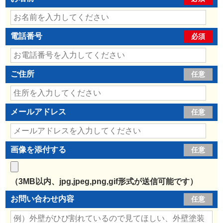
電話番号
必須
ご住所
任意
メールアドレス
任意
画像を添付する
任意
（3MB以内、jpg,jpeg,png,gif形式が送信可能です）
お問い合わせ内容
任意