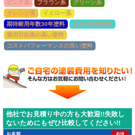
ピンク系
ブラウン系
グリーン系
オレンジ系
イエロー系
期待耐用年数30年塗料
超低汚染性塗料
費用対効果の高い塗料
コストパフォーマンスの良い塗料
他社でお見積り中の方も大歓迎!!失敗し
ないためにもぜひ比較してください!!
お名前
必須