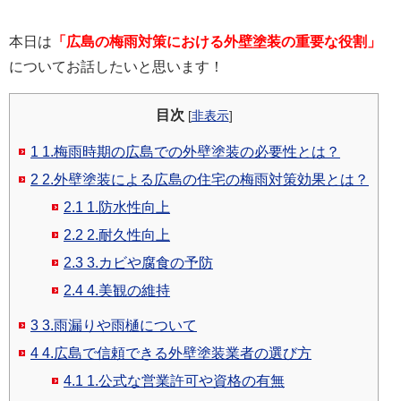
本日は
「広島の梅雨対策における外壁塗装の重要な役割」
についてお話したいと思います！
目次
[
非表示
]
1
1.梅雨時期の広島での外壁塗装の必要性とは？
2
2.外壁塗装による広島の住宅の梅雨対策効果とは？
2.1
1.防水性向上
2.2
2.耐久性向上
2.3
3.カビや腐食の予防
2.4
4.美観の維持
3
3.雨漏りや雨樋について
4
4.広島で信頼できる外壁塗装業者の選び方
4.1
1.公式な営業許可や資格の有無