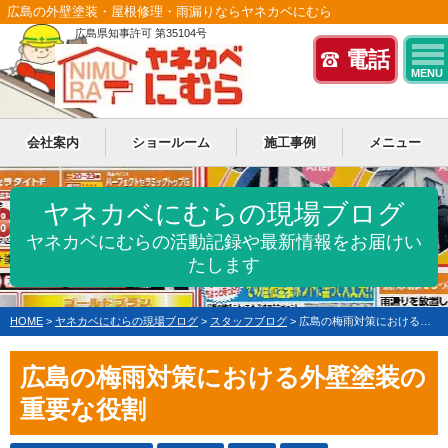
広島の外壁塗装・屋根修理・雨漏りならヤネカベにむら
広島県知事許可 第35104号
電話
MENU
会社案内
ショールーム
施工事例
メニュー
ヤネカベにむらの現場ブログ
ヤネカベにむらの活動記録や最新情報をお届けい
たします
HOME
>
ヤネカベにむらの現場ブログ
>
スタッフブログ
>
広島の梅雨対策における外壁塗装の重要な役割
広島の梅雨対策における外壁塗装の
重要な役割