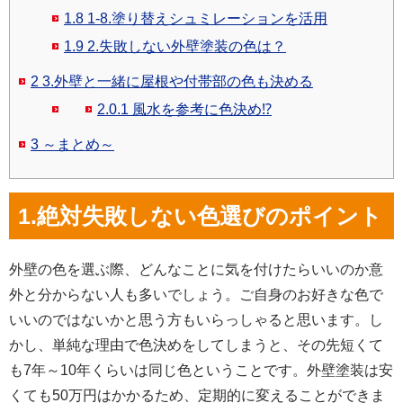
1.8
1-8.塗り替えシュミレーションを活用
1.9
2.失敗しない外壁塗装の色は？
2
3.外壁と一緒に屋根や付帯部の色も決める
2.0.1
風水を参考に色決め⁉
3
～まとめ～
1.絶対失敗しない色選びのポイント
外壁の色を選ぶ際、どんなことに気を付けたらいいのか意
外と分からない人も多いでしょう。ご自身のお好きな色で
いいのではないかと思う方もいらっしゃると思います。し
かし、単純な理由で色決めをしてしまうと、その先短くて
も7年～10年くらいは同じ色ということです。外壁塗装は安
くても50万円はかかるため、定期的に変えることができま