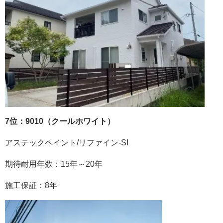
7位：9010（クールホワイト）
アステックペイント
/
リファイン
-SI
期待耐用年数：
15
年～
20
年
施工保証：
8
年