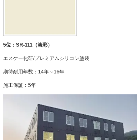
5位：SR-111（淡彩）
エスケー化研
/
プレミアムシリコン塗装
期待耐用年数：
14
年～
16
年
施工保証：
5
年