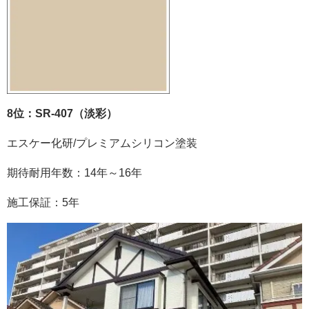
8位：SR-407（淡彩）
エスケー化研
/
プレミアムシリコン塗装
期待耐用年数：
14
年～
16
年
施工保証：
5
年