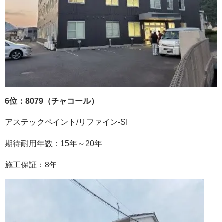
6位：8079（チャコール）
アステックペイント
/
リファイン
-SI
期待耐用年数：
15
年～
20
年
施工保証：
8
年