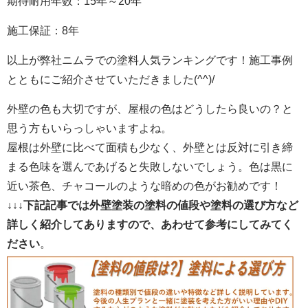
期待耐用年数：
15
年～
20
年
施工保証：
8
年
以上が弊社ニムラでの塗料人気ランキングです！施工事例
とともにご紹介させていただきました(^^)/
外壁の色も大切ですが、屋根の色はどうしたら良いの？と
思う方もいらっしゃいますよね。
屋根は外壁に比べて面積も少なく、外壁とは反対に引き締
まる色味を選んであげると失敗しないでしょう。色は黒に
近い茶色、チャコールのような暗めの色がお勧めです！
↓↓↓下記記事では外壁塗装の塗料の値段や塗料の選び方など
詳しく紹介してありますので、あわせて参考にしてみてく
ださい
。