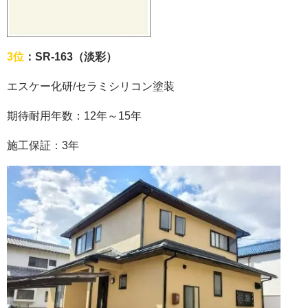
3位
：SR-163（淡彩）
エスケー化研
/
セラミシリコン塗装
期待耐用年数：
12
年～
15
年
施工保証：
3
年