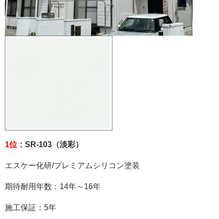
1位
：SR-103（淡彩）
エスケー化研
/
プレミアムシリコン塗装
期待耐用年数：
14
年～
16
年
施工保証：
5
年