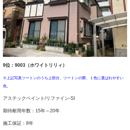
9位：9003（ホワイトリリィ）
※上記写真ツートンのうち上部分。ツートンの際、１色に選ばれやすい
色。
アステックペイント
/
リファイン
-SI
期待耐用年数：
15
年～
20
年
施工保証：
8
年