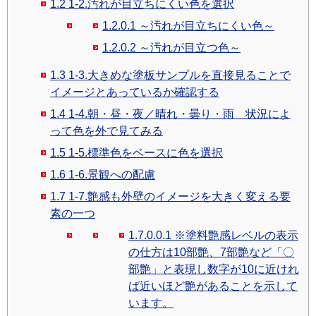
1.2
1-2.汚れが目立ちにくい色を選択
1.2.0.1
～汚れが目立ちにくい色～
1.2.0.2
～汚れが目立つ色～
1.3
1-3.大きめな塗板サンプルを直接見ることで
イメージとあっているか確認する
1.4
1-4.朝・昼・夜／晴れ・曇り・雨 状況によ
って色を外で見てみる
1.5
1-5.標準色をベースに色を選択
1.6
1-6.景観への配慮
1.7
1-7.艶感も外壁のイメージを大きく変える要
素の一つ
1.7.0.0.1
※塗料艶感レベルの表示
の仕方は10部艶、7部艶など「〇
部艶」と表現し数字が10に近けれ
ば近いほど艶があることを示して
います。