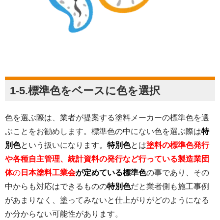
1-5.標準色をベースに色を選択
色を選ぶ際は、業者が提案する塗料メーカーの標準色を選
ぶことをお勧めします。標準色の中にない色を選ぶ際は
特
別色
という扱いになります。
特別色
とは
塗料の標準色発行
や各種自主管理、統計資料の発行など行っている製造業団
体
の
日本塗料工業会
が定めている標準色
の事であり、その
中からも対応はできるものの
特別色
だと業者側も施工事例
があまりなく、塗ってみないと仕上がりがどのようになる
か分からない可能性があります。