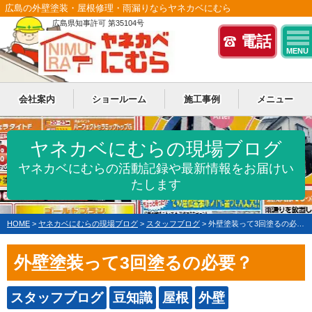
広島の外壁塗装・屋根修理・雨漏りならヤネカベにむら
広島県知事許可 第35104号
電話
MENU
会社案内
ショールーム
施工事例
メニュー
ヤネカベにむらの現場ブログ
ヤネカベにむらの活動記録や最新情報をお届けい
たします
HOME
>
ヤネカベにむらの現場ブログ
>
スタッフブログ
>
外壁塗装って3回塗るの必要？
外壁塗装って3回塗るの必要？
スタッフブログ
豆知識
屋根
外壁