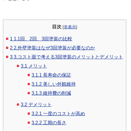
目次
[
非表示
]
1
1.1回、2回、3回塗装の比較
2
2.外壁塗装はなぜ3回塗装が必要なのか
3
3.コスト面で考える3回塗装のメリットとデメリット
3.1
メリット
3.1.1
長寿命の保証
3.1.2
美しい外観維持
3.1.3
維持費の削減
3.2
デメリット
3.2.1
一度のコストが高め
3.2.2
工期の長さ