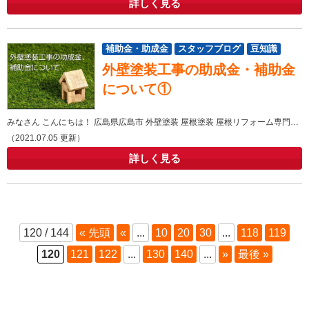
詳しく見る
補助金・助成金
スタッフブログ
豆知識
外壁塗装工事の助成金・補助金
屋根
外壁
について①
みなさん こんにちは！ 広島県広島市 外壁塗装 屋根塗装 屋根リフォーム専門店ヤネカベにむらです！ 広島市
（2021.07.05 更新）
詳しく見る
120 / 144
« 先頭
«
...
10
20
30
...
118
119
120
121
122
...
130
140
...
»
最後 »