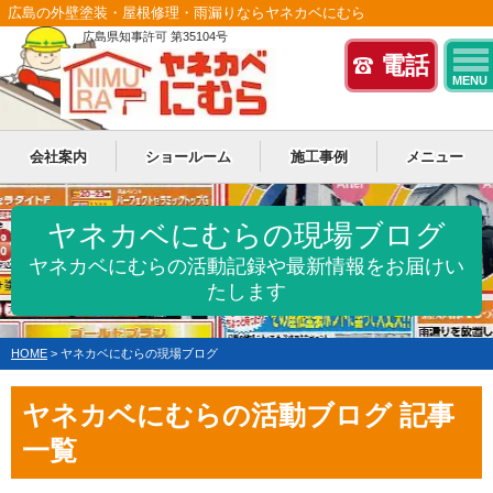
広島の外壁塗装・屋根修理・雨漏りならヤネカベにむら
広島県知事許可 第35104号
電話
MENU
会社案内
ショールーム
施工事例
メニュー
ヤネカベにむらの現場ブログ
ヤネカベにむらの活動記録や最新情報をお届けい
たします
HOME
>
ヤネカベにむらの現場ブログ
ヤネカベにむらの活動ブログ 記事
一覧